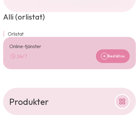
Alli (orlistat)
Orlistat
Online-tjänster
24/7
Beställ nu
Produkter
Priligy (dapoxetine)
Campral
Testogel