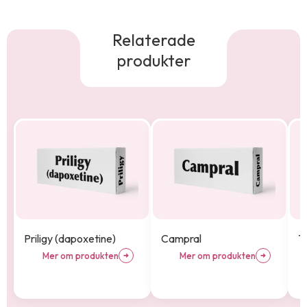
Azithromycin (Zithromax)
Xenical
Relaterade
Cialis
produkter
Melatonin
Mounjaro
Terbinafin
Doxycyklin
Priligy (dapoxetine)
Campral
T
Mer om produkten
Mer om produkten